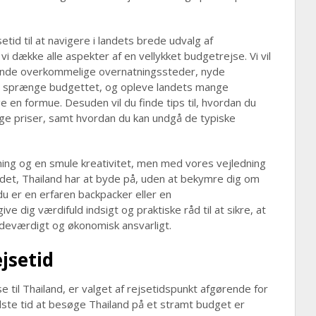
id til at navigere i landets brede udvalg af
i dække alle aspekter af en vellykket budgetrejse. Vi vil
inde overkommelige overnatningssteder, nyde
at sprænge budgettet, og opleve landets mange
e en formue. Desuden vil du finde tips til, hvordan du
lige priser, samt hvordan du kan undgå de typiske
ning og en smule kreativitet, men med vores vejledning
lt det, Thailand har at byde på, uden at bekymre dig om
 er en erfaren backpacker eller en
ve dig værdifuld indsigt og praktiske råd til at sikre, at
ndeværdigt og økonomisk ansvarligt.
ejsetid
 til Thailand, er valget af rejsetidspunkt afgørende for
ste tid at besøge Thailand på et stramt budget er