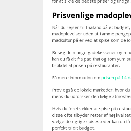
for at sikre de bedste priser og undgå 
Prisvenlige madople
Når du rejser til Thailand på et budget
madoplevelser uden at tømme pengepun
madkultur på er ved at spise som de lo
Besøg de mange gadekøkkener og madbo
kan du få alt fra pad thai og tom yum sup
brøkdel af prisen på restauranter.
Få mere information om
prisen på 14 d
Prøv også de lokale markeder, hvor du
mens du udforsker den livlige atmosfæ
Hvis du foretrækker at spise på restaur
disse ofte tilbyder retter af høj kvalite
vælge de rigtige spisesteder kan du få 
perfekt til dit budget.