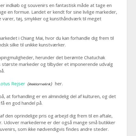
, er indkøb og souvenirs en fantastisk måde at tage en
ge en formue. Landet er kendt for sine livlige markeder,
e varer, tøj, smykker og kunsthåndværk til meget
rkedet i Chiang Mai, hvor du kan forhandle dig frem til
ndsk silke til unikke kunstværker.
ppingmuligheder, herunder det berømte Chatuchak
 største markeder og tilbyder et imponerende udvalg
på.
Lotus Rejser
her.
på, at forhandling er en almindelig del af kulturen, og det
 få en god handel på.
f den oprindelige pris og arbejd dig frem til en aftale,
rter. Udover markederne er der også mange små butikker
uvenirs, som ikke nødvendigvis findes andre steder.