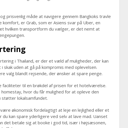
 og prisvenlig måde at navigere gennem Bangkoks travle
e komfort, er Grab, som er Asiens svar på Uber, en
nset hvilken transportform du vælger, er det nemt at
pengepungen.
rtering
tering i Thailand, er der et væld af muligheder, der kan
t i skak uden at gå på kompromis med oplevelsen.
e valg blandt rejsende, der ønsker at spare penge.
faciliteter til en brøkdel af prisen for et hotelværelse.
 homestay, hvor du får mulighed for at opleve den
u støtter lokalsamfundet.
ære økonomisk fordelagtigt at leje en lejlighed eller et
 du kan spare yderligere ved selv at lave mad. Uanset
an det betale sig at booke i god tid, især i højsæsonen,