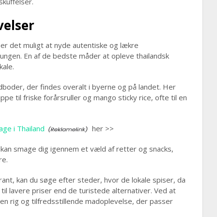
skuffelser.
velser
, er det muligt at nyde autentiske og lækre
gen. En af de bedste måder at opleve thailandsk
kale.
der, der findes overalt i byerne og på landet. Her
pe til friske forårsruller og mango sticky rice, ofte til en
age i Thailand
her >>
 kan smage dig igennem et væld af retter og snacks,
re.
ant, kan du søge efter steder, hvor de lokale spiser, da
t til lavere priser end de turistede alternativer. Ved at
en rig og tilfredsstillende madoplevelse, der passer