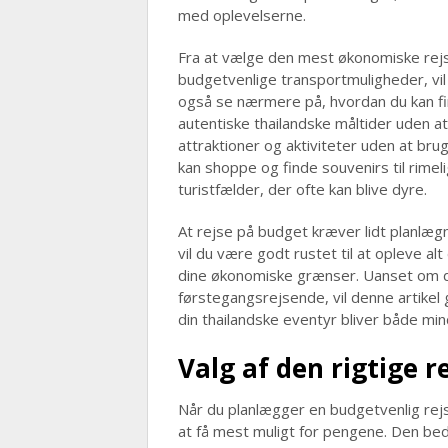
med oplevelserne.
Fra at vælge den mest økonomiske rejset
budgetvenlige transportmuligheder, vil v
også se nærmere på, hvordan du kan f
autentiske thailandske måltider uden 
attraktioner og aktiviteter uden at brug
kan shoppe og finde souvenirs til rime
turistfælder, der ofte kan blive dyre.
At rejse på budget kræver lidt planlæg
vil du være godt rustet til at opleve a
dine økonomiske grænser. Uanset om du
førstegangsrejsende, vil denne artikel gi
din thailandske eventyr bliver både mi
Valg af den rigtige r
Når du planlægger en budgetvenlig rejse
at få mest muligt for pengene. Den bed