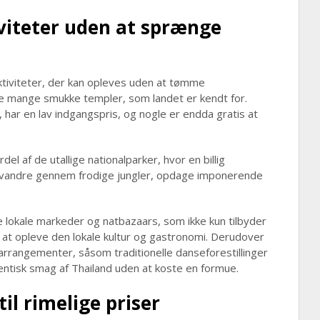
viteter uden at sprænge
aktiviteter, der kan opleves uden at tømme
e mange smukke templer, som landet er kendt for.
ar en lav indgangspris, og nogle er endda gratis at
el af de utallige nationalparker, hvor en billig
at vandre gennem frodige jungler, opdage imponerende
e lokale markeder og natbazaars, som ikke kun tilbyder
r at opleve den lokale kultur og gastronomi. Derudover
le arrangementer, såsom traditionelle danseforestillinger
utentisk smag af Thailand uden at koste en formue.
il rimelige priser