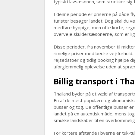
typisk i lavsæsonen, som strækker sig f
I denne periode er priserne på både flyb
turister besøger landet. Dog skal du v
medføre hyppige, men ofte korte, regn
overveje skuldersæsonerne, som er lig
Disse perioder, fra november til midten 
rimelige priser med bedre vejrforhold. U
rejsedatoer og tidlig booking hjælpe di
uforglemmelig oplevelse uden at spræ
Billig transport i Th
Thailand byder på et væld af transport
En af de mest populære og økonomiske
busser og tog. De offentlige busser er 
landet på en autentisk måde, mens tog
smukke landskaber til en overkommelig 
For kortere afstande i byerne er tuk-tuks