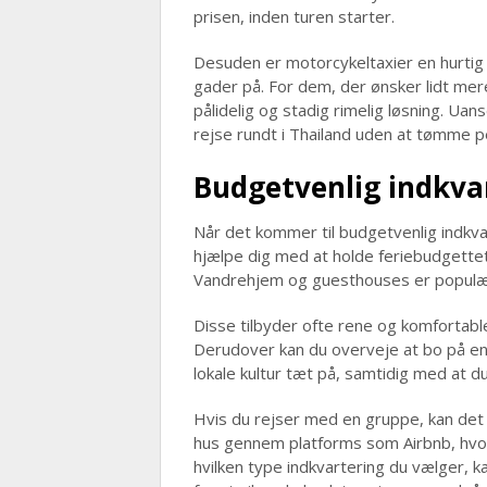
prisen, inden turen starter.
Desuden er motorcykeltaxier en hurtig
gader på. For dem, der ønsker lidt mer
pålidelig og stadig rimelig løsning. Ua
rejse rundt i Thailand uden at tømme 
Budgetvenlig indkva
Når det kommer til budgetvenlig indkvar
hjælpe dig med at holde feriebudgette
Vandrehjem og guesthouses er populær
Disse tilbyder ofte rene og komfortable 
Derudover kan du overveje at bo på en
lokale kultur tæt på, samtidig med at d
Hvis du rejser med en gruppe, kan det v
hus gennem platforms som Airbnb, hvor
hvilken type indkvartering du vælger, k