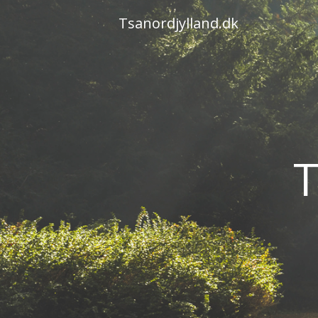
Skip
Tsanordjylland.dk
to
content
T