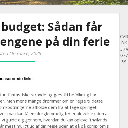
 budget: Sådan får
engene på din ferie
CVR
DK
374
ted On maj 6, 2025
077
39
ltur, fantastiske strande og gæstfri befolkning har
årtier. Men mens mange drømmer om en rejse til dette
omkostningerne afholde dem fra at tage springet.
 hvor man kan få en uforglemmelig ferieoplevelse uden at
 vi guide dig gennem, hvordan du kan opleve Thailands
får mest muligt ud af din rejse uden at gå på kompromis