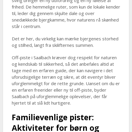
sving bringer en ny udfordring og en ny følelse af
frihed. De hemmelige ruter, som kun de lokale kender
til, leder dig gennem skjulte dale og over
snedækkede bjergkamme, hvor naturens rå skønhed
står i centrum.
Det er her, du virkelig kan mærke bjergenes storhed
og stilhed, langt fra skilifternes summen.
Off-piste i Saalbach kræver dog respekt for naturen
og kendskab til sikkerhed, så det anbefales altid at
tage med en erfaren guide, der kan navigere i det
uforudsigelige terræn og sikre, at dit eventyr bliver
uforglemmeligt for de rette grunde. Uanset om du er
en erfaren freerider eller ny til off-piste, byder
Saalbach på uforglemmelige oplevelser, der får
hjertet til at slå lidt hurtigere.
Familievenlige pister:
Aktiviteter for børn og