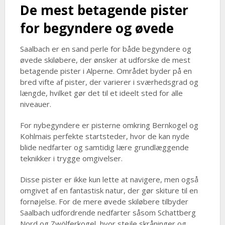
De mest betagende pister
for begyndere og øvede
Saalbach er en sand perle for både begyndere og
øvede skiløbere, der ønsker at udforske de mest
betagende pister i Alperne. Området byder på en
bred vifte af pister, der varierer i sværhedsgrad og
længde, hvilket gør det til et ideelt sted for alle
niveauer.
For nybegyndere er pisterne omkring Bernkogel og
Kohlmais perfekte startsteder, hvor de kan nyde
blide nedfarter og samtidig lære grundlæggende
teknikker i trygge omgivelser.
Disse pister er ikke kun lette at navigere, men også
omgivet af en fantastisk natur, der gør skiture til en
fornøjelse. For de mere øvede skiløbere tilbyder
Saalbach udfordrende nedfarter såsom Schattberg
Nord og Zwölferkogel, hvor stejle skråninger og