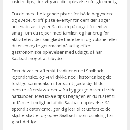
insider-tips, der vil gøre din oplevelse uforglemmelig.
Fra de mest betagende pister for både begyndere
og øvede, til off-piste eventyr for dem der søger
adrenalinsus, byder Saalbach på noget for enhver
smag. Om du rejser med familien og har brug for
aktiviteter, der kan glæde både børn og voksne, eller
du er en ægte gourmand på udkig efter
gastronomiske oplevelser med udsigt, så har
Saalbach noget at tilbyde.
Derudover er afterski-traditionerne i Saalbach
legendariske, og vi vil dykke ned i historien bag de
festlige sammenkomster samt guide dig til de
bedste afterski-steder – fra hyggelige barer til vilde
natklubber. Med lokale tips i bagagen er du rustet til
at få mest muligt ud af din Saalbach-oplevelse. Så
spænd skistøvlerne, gør dig klar til at udforske de
skjulte skatte, og oplev Saalbach, som du aldrig har
gjort det før.