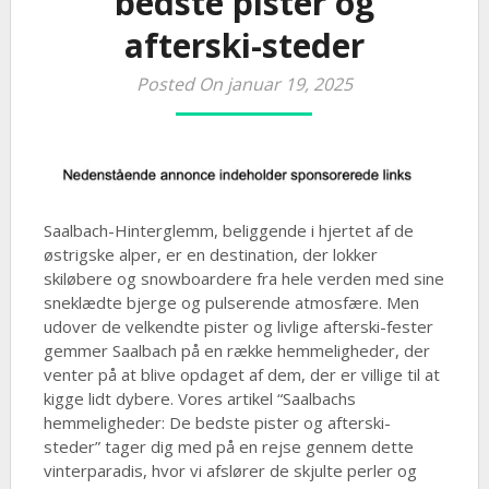
bedste pister og
afterski-steder
Posted On januar 19, 2025
Saalbach-Hinterglemm, beliggende i hjertet af de
østrigske alper, er en destination, der lokker
skiløbere og snowboardere fra hele verden med sine
sneklædte bjerge og pulserende atmosfære. Men
udover de velkendte pister og livlige afterski-fester
gemmer Saalbach på en række hemmeligheder, der
venter på at blive opdaget af dem, der er villige til at
kigge lidt dybere. Vores artikel “Saalbachs
hemmeligheder: De bedste pister og afterski-
steder” tager dig med på en rejse gennem dette
vinterparadis, hvor vi afslører de skjulte perler og