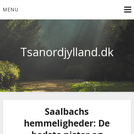
Skip
MENU
to
content
Tsanordjylland.dk
Saalbachs
hemmeligheder: De