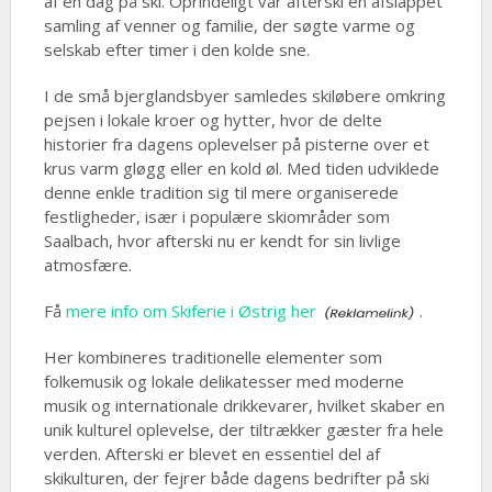
af en dag på ski. Oprindeligt var afterski en afslappet
samling af venner og familie, der søgte varme og
selskab efter timer i den kolde sne.
I de små bjerglandsbyer samledes skiløbere omkring
pejsen i lokale kroer og hytter, hvor de delte
historier fra dagens oplevelser på pisterne over et
krus varm gløgg eller en kold øl. Med tiden udviklede
denne enkle tradition sig til mere organiserede
festligheder, især i populære skiområder som
Saalbach, hvor afterski nu er kendt for sin livlige
atmosfære.
Få
mere info om Skiferie i Østrig her
.
Her kombineres traditionelle elementer som
folkemusik og lokale delikatesser med moderne
musik og internationale drikkevarer, hvilket skaber en
unik kulturel oplevelse, der tiltrækker gæster fra hele
verden. Afterski er blevet en essentiel del af
skikulturen, der fejrer både dagens bedrifter på ski