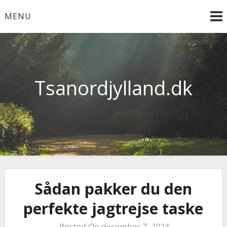
Skip
MENU
to
content
Tsanordjylland.dk
Sådan pakker du den
perfekte jagtrejse taske
Posted On december 7, 2024