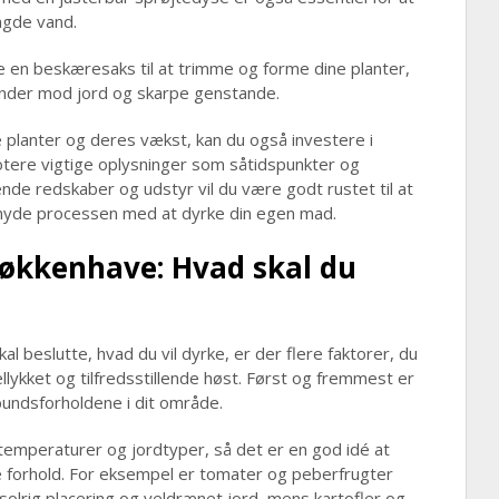
ngde vand.
 en beskæresaks til at trimme og forme dine planter,
ænder mod jord og skarpe genstande.
e planter og deres vækst, kan du også investere i
notere vigtige oplysninger som såtidspunkter og
e redskaber og udstyr vil du være godt rustet til at
nyde processen med at dyrke din egen mad.
køkkenhave: Hvad skal du
l beslutte, hvad du vil dyrke, er der flere faktorer, du
ellykket og tilfredsstillende høst. Først og fremmest er
bundsforholdene i dit område.
temperaturer og jordtyper, så det er en god idé at
le forhold. For eksempel er tomater og peberfrugter
olrig placering og veldrænet jord, mens kartofler og