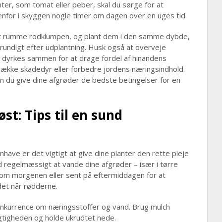
nter, som tomat eller peber, skal du sørge for at
enfor i skyggen nogle timer om dagen over en uges tid.
l at rumme rodklumpen, og plant dem i den samme dybde,
rundigt efter udplantning. Husk også at overveje
r dyrkes sammen for at drage fordel af hinandens
ække skadedyr eller forbedre jordens næringsindhold.
n du give dine afgrøder de bedste betingelser for en
st: Tips til en sund
nhave er det vigtigt at give dine planter den rette pleje
regelmæssigt at vande dine afgrøder – især i tørre
t om morgenen eller sent på eftermiddagen for at
det når rødderne.
konkurrence om næringsstoffer og vand. Brug mulch
gtigheden og holde ukrudtet nede.