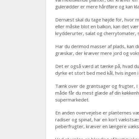
gulerødder er mere hårdføre og kan kla
Dernæst skal du tage højde for, hvor meg
eller måske blot en balkon, kan det v
krydderurter, salat og cherrytomater, s
Har du derimod masser af plads, kan d
græskar, der kræver mere jord og vokse
Det er også værd at tænke på, hvad du o
dyrke et stort bed med kål, hvis ingen 
Tænk over de grøntsager og frugter, I o
måde får du mest glæde af din køkkenha
supermarkedet.
En anden overvejelse er planternes væk
radiser og spinat, har en kort væksts
peberfrugter, kræver en længere væks