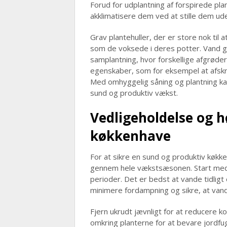
Forud for udplantning af forspirede pla
akklimatisere dem ved at stille dem ud
Grav plantehuller, der er store nok ti
som de voksede i deres potter. Vand g
samplantning, hvor forskellige afgrøde
egenskaber, som for eksempel at afskr
Med omhyggelig såning og plantning ka
sund og produktiv vækst.
Vedligeholdelse og hø
køkkenhave
For at sikre en sund og produktiv køkke
gennem hele vækstsæsonen. Start med 
perioder. Det er bedst at vande tidlig
minimere fordampning og sikre, at van
Fjern ukrudt jævnligt for at reducere 
omkring planterne for at bevare jordfu