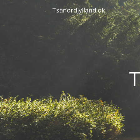
Skip
Tsanordjylland.dk
to
content
T