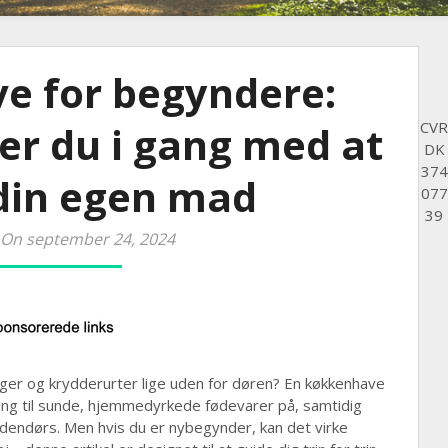
e for begyndere:
r du i gang med at
CVR
DK
374
din egen mad
077
39
 On september 24, 2024
er og krydderurter lige uden for døren? En køkkenhave
ang til sunde, hjemmedyrkede fødevarer på, samtidig
 udendørs. Men hvis du er nybegynder, kan det virke