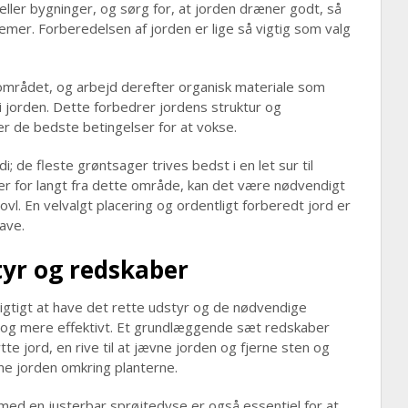
ler bygninger, og sørg for, at jorden dræner godt, så
lemer. Forberedelsen af jorden er lige så vigtig som valg
 området, og arbejd derefter organisk materiale som
i jorden. Dette forbedrer jordens struktur og
ter de bedste betingelser for at vokse.
 de fleste grøntsager trives bedst i en let sur til
 er for langt fra dette område, kan det være nødvendigt
svovl. En velvalgt placering og ordentligt forberedt jord er
ave.
yr og redskaber
vigtigt at have det rette udstyr og de nødvendige
e og mere effektivt. Et grundlæggende sæt redskaber
ytte jord, en rive til at jævne jorden og fjerne sten og
sne jorden omkring planterne.
med en justerbar sprøjtedyse er også essentiel for at