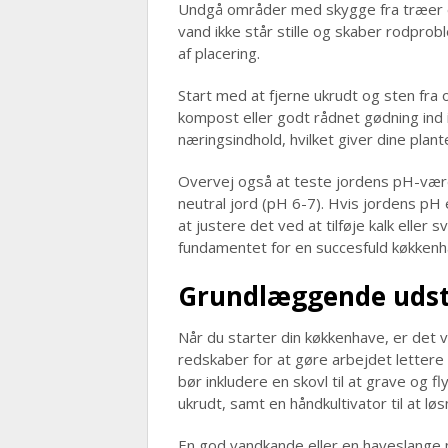
Undgå områder med skygge fra træer el
vand ikke står stille og skaber rodprob
af placering.
Start med at fjerne ukrudt og sten fra
kompost eller godt rådnet gødning ind 
næringsindhold, hvilket giver dine plan
Overvej også at teste jordens pH-værdi;
neutral jord (pH 6-7). Hvis jordens pH
at justere det ved at tilføje kalk eller 
fundamentet for en succesfuld køkkenh
Grundlæggende udst
Når du starter din køkkenhave, er det 
redskaber for at gøre arbejdet letter
bør inkludere en skovl til at grave og fl
ukrudt, samt en håndkultivator til at lø
En god vandkande eller en haveslange 