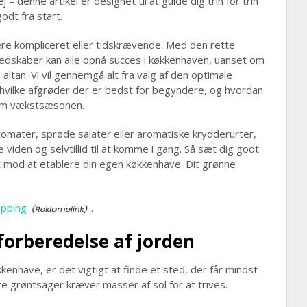
 denne artikel er designet til at guide dig trin for trin
dt fra start.
re kompliceret eller tidskrævende. Med den rette
dskaber kan alle opnå succes i køkkenhaven, uanset om
e altan. Vi vil gennemgå alt fra valg af den optimale
l hvilke afgrøder der er bedst for begyndere, og hvordan
nem vækstsæsonen.
omater, sprøde salater eller aromatiske krydderurter,
viden og selvtillid til at komme i gang. Så sæt dig godt
idt mod at etablere din egen køkkenhave. Dit grønne
epping
.
 forberedelse af jorden
kkenhave, er det vigtigt at finde et sted, der får mindst
e grøntsager kræver masser af sol for at trives.