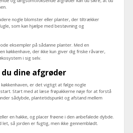
sende og langsomtvoksende afgrøder kan du sikre, at du
en.
udere nogle blomster eller planter, der tiltrækker
fugle, som kan hjælpe med bestøvning og
 gode eksempler på sådanne planter. Med en
n køkkenhave, der ikke kun giver dig friske råvarer,
 økosystem i sig selv.
 du dine afgrøder
 køkkenhaven, er det vigtigt at følge nogle
start. Start med at læse frøpakkerne nøje for at forstå
erunder sådybde, plantetidspunkt og afstand mellem
eller en hakke, og placer frøene i den anbefalede dybde.
 let, så jorden er fugtig, men ikke gennemblødt.