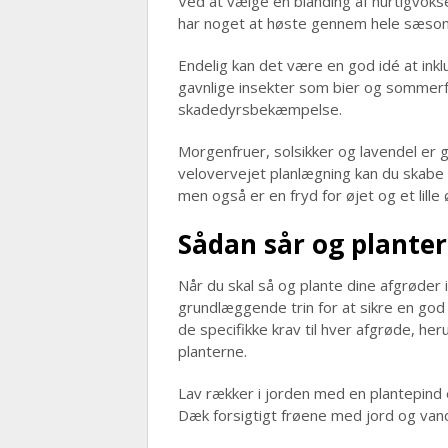
Ved at vælge en blanding af hurtigvok
har noget at høste gennem hele sæson
Endelig kan det være en god idé at inkl
gavnlige insekter som bier og sommer
skadedyrsbekæmpelse.
Morgenfruer, solsikker og lavendel er
velovervejet planlægning kan du skabe e
men også er en fryd for øjet og et lille
Sådan sår og planter
Når du skal så og plante dine afgrøder i
grundlæggende trin for at sikre en god 
de specifikke krav til hver afgrøde, h
planterne.
Lav rækker i jorden med en plantepind 
Dæk forsigtigt frøene med jord og vand