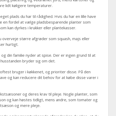
re lidt køligere temperaturer.
et plads du har til rådighed. Hvis du har en lille have
ære en fordel at vælge pladsbesparende planter som
om kan dyrkes i krukker eller plantekasser.
u overveje større afgrøder som squash, majs eller
r hurtigt.
g din familie nyder at spise. Der er ingen grund til at
i husstanden bryder sig om det.
ftest bruger i køkkenet, og prioriter disse. På den
ve og kan reducere dit behov for at købe disse varer i
stsæsoner og deres krav til pleje. Nogle planter, som
æson og kan høstes tidligt, mens andre, som tomater og
tsæson og mere pleje.