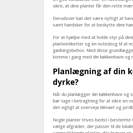
sikre, at dine planter får den rette mæ
Derudover kan det være nyttigt at have
samt handsker for at beskytte dine h
For at hjælpe med at holde styr på din
planteetiketter og en notesbog til at 
gødningsbehov. Med disse grundlæggend
komme i gang med din køkkenhave og 
Planlægning af din 
dyrke?
Når du planlægger din køkkenhave og ska
bør tage i betragtning for at sikre en v
det vigtigt at overveje klimaet og jord
Nogle planter trives bedst i bestemte 
vælge afgrøder, der passer til de loka
varmeelskende planter, der kræver en s