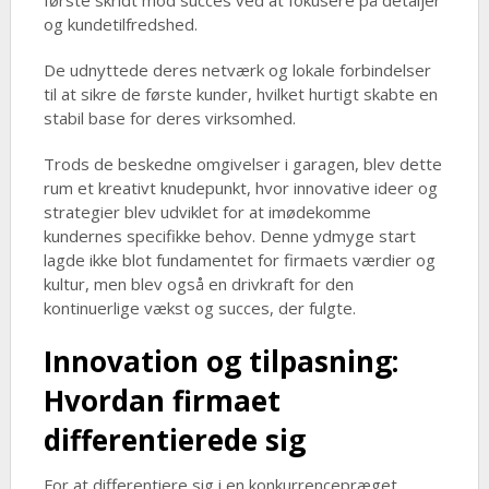
første skridt mod succes ved at fokusere på detaljer
og kundetilfredshed.
De udnyttede deres netværk og lokale forbindelser
til at sikre de første kunder, hvilket hurtigt skabte en
stabil base for deres virksomhed.
Trods de beskedne omgivelser i garagen, blev dette
rum et kreativt knudepunkt, hvor innovative ideer og
strategier blev udviklet for at imødekomme
kundernes specifikke behov. Denne ydmyge start
lagde ikke blot fundamentet for firmaets værdier og
kultur, men blev også en drivkraft for den
kontinuerlige vækst og succes, der fulgte.
Innovation og tilpasning:
Hvordan firmaet
differentierede sig
For at differentiere sig i en konkurrencepræget