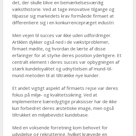
det, der skulle blive en bemærkelsesværdig
væksthistorie. Ved at tage innovative tilgange og
tilpasse sig markedets krav formåede firmaet at
differentiere sig i en konkurrencepræget industri.
Men vejen til succes var ikke uden udfordringer.
Artiklen dykker også ned i de vækstproblemer,
firmaet mødte, og hvordan de lærte af disse
erfaringer for at styrke deres position yderligere. Et
centralt element i deres succes var opbygningen af
stærk kundeloyalitet og udnyttelsen af mund-til-
mund-metoden til at tiltrække nye kunder.
Et andet vigtigt aspekt af firmaets rejse var deres
fokus på miljø- og kvalitetssikring. Ved at
implementere bæredygtige praksisser har de ikke
kun forbedret deres æstetiske image, men også
tiltrukket en miljøbevidst kundebase.
Med en voksende forretning kom behovet for
udvidelse og rekruttering, hvilket krævede en