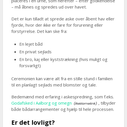
placeres i en urne, som herefter – efter godkendelse
– må åbnes og spredes ud over havet.
Det er kun tilladt at sprede aske over åbent hav eller
fjorde, hvor der ikke er fare for forurening eller
forstyrrelse. Det kan ske fra:
En lejet båd
En privat sejlads
En bro, kaj eller kyststrækning (hvis muligt og
forsvarligt)
Ceremonien kan være alt fra en stille stund i familien
til en planlagt sejlads med blomster og tale.
Bedemænd med erfaring i askespredning, som f.eks.
Godafsked i Aalborg og omegn
, tilbyder
både bådarrangementer og hjælp til hele processen.
Er det lovligt?